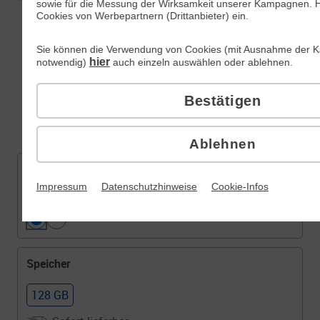
sowie für die Messung der Wirksamkeit unserer Kampagnen. Hi
Cookies von Werbepartnern (Drittanbieter) ein.
Sie können die Verwendung von Cookies (mit Ausnahme der K
hier
notwendig)
auch einzeln auswählen oder ablehnen.
34
,
99
Bestätigen
€/Monat
dauerhaft
Ablehnen
Inkl.
All-Net-Flat 20 GB
Welche Farbe gefällt Ihnen?
Impressum
Datenschutzhinweise
Cookie-Infos
Farbe:
Moonstone
Speicher
128 GB