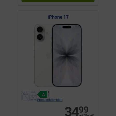
iPhone 17
Produktdatenblatt
34
,
99
€/Monat*