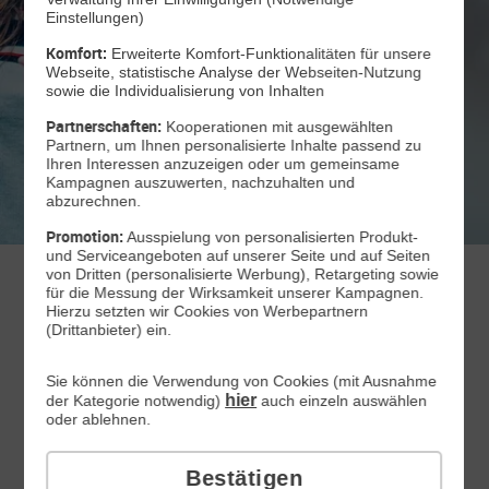
Einstellungen)
Komfort:
Erweiterte Komfort-Funktionalitäten für unsere
Webseite, statistische Analyse der Webseiten-Nutzung
sowie die Individualisierung von Inhalten
Partnerschaften:
Kooperationen mit ausgewählten
Partnern, um Ihnen personalisierte Inhalte passend zu
Ihren Interessen anzuzeigen oder um gemeinsame
Zum Angebot
Kampagnen auszuwerten, nachzuhalten und
abzurechnen.
Promotion:
Ausspielung von personalisierten Produkt-
und Serviceangeboten auf unserer Seite und auf Seiten
von Dritten (personalisierte Werbung), Retargeting sowie
GMX Handytarife
für die Messung der Wirksamkeit unserer Kampagnen.
Hierzu setzten wir Cookies von Werbepartnern
(Drittanbieter) ein.
All-Net-Flat
Sie können die Verwendung von Cookies (mit Ausnahme
hier
der Kategorie notwendig)
auch einzeln auswählen
mit passgenauen GB
oder ablehnen.
Mit Vertragslaufzeit
Monatlich kündbar
Bestätigen