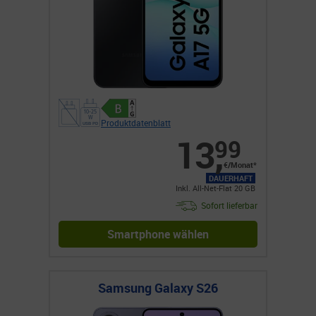
Produktdatenblatt
13
,
99
€/Monat*
DAUERHAFT
Inkl. All-Net-Flat 20 GB
Sofort lieferbar
Smartphone wählen
Samsung Galaxy S26