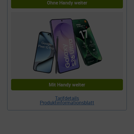
Ohne Handy weiter
5
Z
j
k
a
F
D
I
Mit Handy weiter
Tarifdetails
Produktinformationsblatt