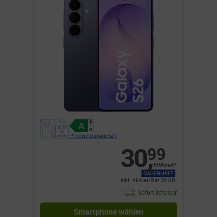
Produktdatenblatt
30
,
99
€/Monat*
DAUERHAFT
Inkl. All-Net-Flat 20 GB
Sofort lieferbar
Smartphone wählen