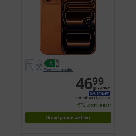
Produktdatenblatt
46
,
99
€/Monat*
DAUERHAFT
Inkl. All-Net-Flat 20 GB
Sofort lieferbar
Smartphone wählen