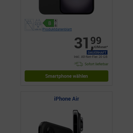
Produktdatenblatt
31
,
99
€/Monat*
DAUERHAFT
Inkl. All-Net-Flat 20 GB
Sofort lieferbar
Smartphone wählen
iPhone Air