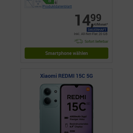
Produktdatenblatt
14
,
99
€/Monat*
DAUERHAFT
Inkl. All-Net-Flat 20 GB
Sofort lieferbar
Smartphone wählen
Xiaomi REDMI 15C 5G