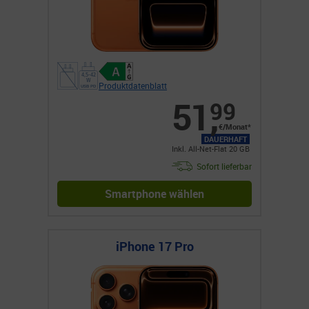
Produktdatenblatt
51
,
99
€/Monat*
DAUERHAFT
Inkl. All-Net-Flat 20 GB
Sofort lieferbar
Smartphone wählen
iPhone 17 Pro