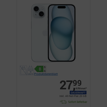
Produktdatenblatt
27
,
99
€/Monat*
DAUERHAFT
Inkl. All-Net-Flat 20 GB
Sofort lieferbar