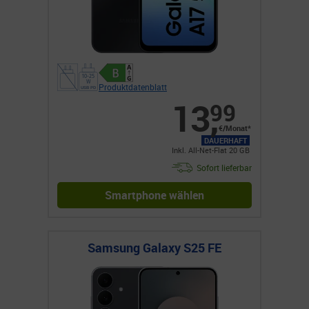
Produktdatenblatt
13
,
99
€/Monat*
DAUERHAFT
Inkl. All-Net-Flat 20 GB
Sofort lieferbar
Smartphone wählen
Samsung Galaxy S25 FE