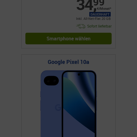
34
,
99
€/Monat*
DAUERHAFT
Inkl. All-Net-Flat 20 GB
Sofort lieferbar
Smartphone wählen
Google Pixel 10a