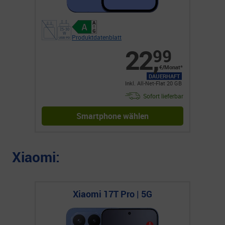
Produktdatenblatt
22
,
99
€/Monat*
DAUERHAFT
Inkl. All-Net-Flat 20 GB
Sofort lieferbar
Smartphone wählen
Xiaomi:
Xiaomi 17T Pro | 5G