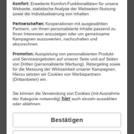
Komfort:
Erweiterte Komfort-Funktionalitäten für unsere
Webseite, statistische Analyse der Webseiten-Nutzung
sowie die Individualisierung von Inhalten
Partnerschaften:
Kooperationen mit ausgewählten
Partnern, um Ihnen personalisierte Inhalte passend zu
Ihren Interessen anzuzeigen oder um gemeinsame
Kampagnen auszuwerten, nachzuhalten und
Produktdatenblatt
abzurechnen.
46
,
99
Promotion:
Ausspielung von personalisierten Produkt-
und Serviceangeboten auf unserer Seite und auf Seiten
€/Monat*
von Dritten (personalisierte Werbung), Retargeting sowie
DAUERHAFT
für die Messung der Wirksamkeit unserer Kampagnen.
Inkl. All-Net-Flat 20 GB
Hierzu setzten wir Cookies von Werbepartnern
Sofort lieferbar
(Drittanbieter) ein.
Smartphone wählen
Sie können die Verwendung von Cookies (mit Ausnahme
hier
der Kategorie notwendig)
auch einzeln auswählen
oder ablehnen.
Xiaomi 17T Pro | 5G
Bestätigen