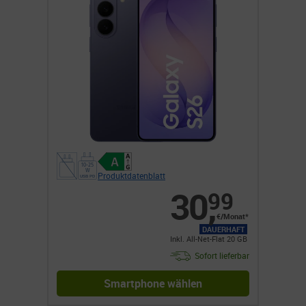
Produktdatenblatt
30
,
99
€/Monat*
DAUERHAFT
Inkl. All-Net-Flat 20 GB
Sofort lieferbar
Smartphone wählen