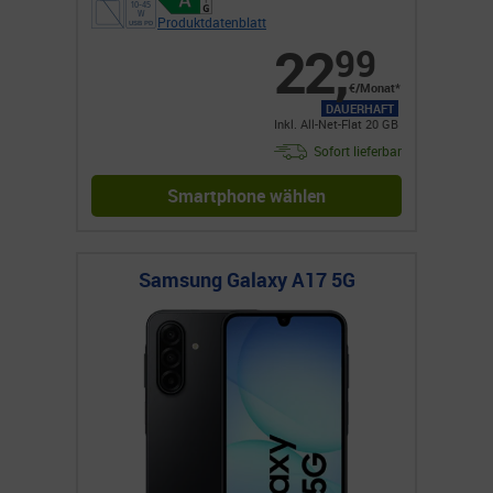
Produktdatenblatt
22
,
99
€/Monat*
DAUERHAFT
Inkl. All-Net-Flat 20 GB
Sofort lieferbar
Smartphone wählen
Samsung Galaxy A17 5G