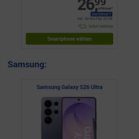
26
,
99
€/Monat*
DAUERHAFT
Inkl. All-Net-Flat 20 GB
Sofort lieferbar
Smartphone wählen
Samsung:
Samsung Galaxy S26 Ultra