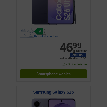
Produktdatenblatt
46
,
99
€/Monat*
DAUERHAFT
Inkl. All-Net-Flat 20 GB
Sofort lieferbar
Smartphone wählen
Samsung Galaxy S26