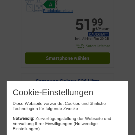
Produktdatenblatt
51
,
99
€/Monat*
DAUERHAFT
Inkl. All-Net-Flat 20 GB
Sofort lieferbar
Smartphone wählen
Samsung Galaxy S26 Ultra
Cookie-Einstellungen
Diese Webseite verwendet Cookies und ähnliche
Technologien für folgende Zwecke:
Notwendig:
Zurverfügungstellung der Webseite und
Verwaltung Ihrer Einwilligungen (Notwendige
Einstellungen)