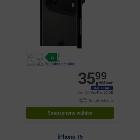
Produktdatenblatt
35
,
99
€/Monat*
DAUERHAFT
Inkl. All-Net-Flat 20 GB
Sofort lieferbar
Smartphone wählen
iPhone 15