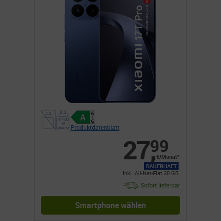
Produktdatenblatt
27
,
99
€/Monat*
DAUERHAFT
Inkl. All-Net-Flat 20 GB
Sofort lieferbar
Smartphone wählen