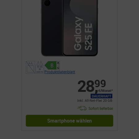
Produktdatenblatt
28
,
99
€/Monat*
DAUERHAFT
Inkl. All-Net-Flat 20 GB
Sofort lieferbar
Smartphone wählen