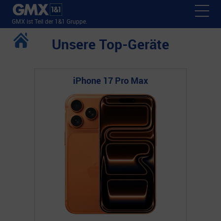
GMX ist Teil der 1&1 Gruppe.
Unsere Top-Geräte
iPhone 17 Pro Max