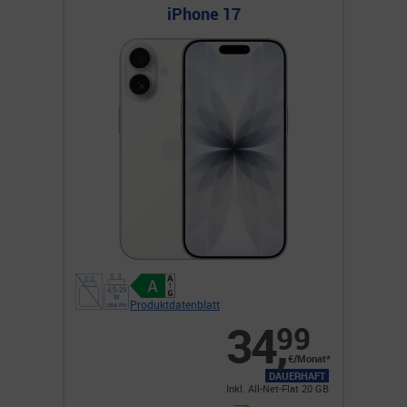
iPhone 17
Produktdatenblatt
34
,
99
€/Monat*
DAUERHAFT
Inkl. All-Net-Flat 20 GB