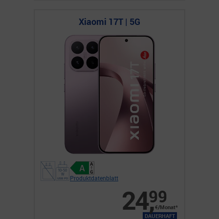
Xiaomi 17T | 5G
Produktdatenblatt
24
,
99
€/Monat*
DAUERHAFT