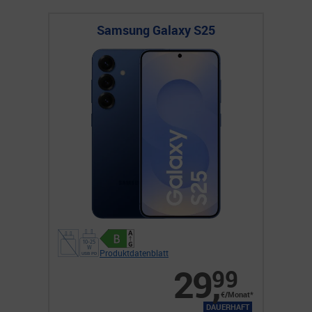
Samsung Galaxy S25
Produktdatenblatt
29
,
99
€/Monat*
DAUERHAFT