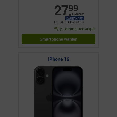
27
,
99
€/Monat*
DAUERHAFT
Inkl. All-Net-Flat 20 GB
Lieferung Ende August
Smartphone wählen
iPhone 16