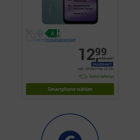
Produktdatenblatt
12
,
99
€/Monat*
DAUERHAFT
Inkl. All-Net-Flat 20 GB
Sofort lieferbar
Smartphone wählen