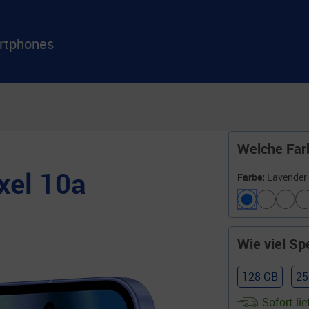
rtphones
Welche Farb
xel 10a
Farbe:
Lavender
Wie viel Sp
128 GB
25
Sofort lie