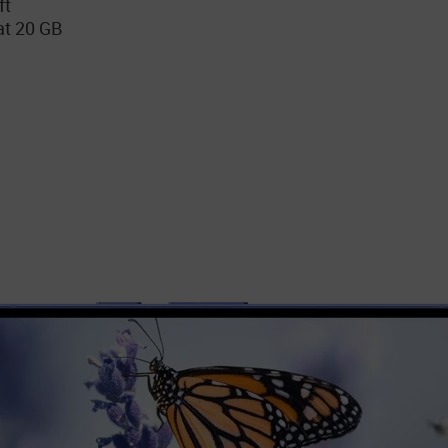
ft
at 20 GB
i, Ihr KI-Assistent von 
en KI-Assistenten, ist das Google Pixel 10