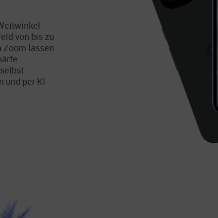
Weitwinkel
eld von bis zu
n Zoom lassen
härfe
selbst
 und per KI