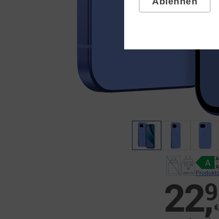
Ablehnen
Produktd
22
,
9
€