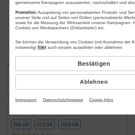
gemeinsame Kampagnen auszuwerten, nachzuhalten und abz
Promotion:
Ausspielung von personalisierten Produkt- und Se
unserer Seite und auf Seiten von Dritten (personalisierte Werb
sowie für die Messung der Wirksamkeit unserer Kampagnen. Hi
46
,
Cookies von Werbepartnern (Drittanbieter) ein.
99
Sie können die Verwendung von Cookies (mit Ausnahme der K
€/Monat
hier
notwendig)
auch einzeln auswählen oder ablehnen.
dauerhaft
Inkl.
All-Net-Flat 20 GB
Bestätigen
Welche Farbe gefällt Ihnen?
Ablehnen
Farbe:
Cobalt Violet
Impressum
Datenschutzhinweise
Cookie-Infos
Wie viel Speicher benötigen Sie?
256 GB
512 GB
1024 GB