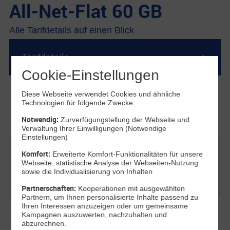
All-Net-Flat 60 GB
Alle Tarifdetails auf einen Blick
Tarifdetails
Cookie-Einstellungen
Telefon-Flat ins deutsche Festnetz & in alle
Diese Webseite verwendet Cookies und ähnliche
Technologien für folgende Zwecke:
deutschen Mobilfunknetze
Flat Telefonie
(0ct/Min.)
Notwendig:
Zurverfügungstellung der Webseite und
Verwaltung Ihrer Einwilligungen (Notwendige
Einstellungen)
Flat Internet
Komfort:
Erweiterte Komfort-Funktionalitäten für unsere
Webseite, statistische Analyse der Webseiten-Nutzung
60 GB, nach Verbrauch des monatlichen
sowie die Individualisierung von Inhalten
Datenvolumens mit max. 64 kBit/s
Partnerschaften:
Kooperationen mit ausgewählten
Partnern, um Ihnen personalisierte Inhalte passend zu
Ihren Interessen anzuzeigen oder um gemeinsame
Freimonat auf die Grundgebühr für Tarife
Kampagnen auszuwerten, nachzuhalten und
abzurechnen.
ohne Smartphone mit 24 Monaten Laufzeit