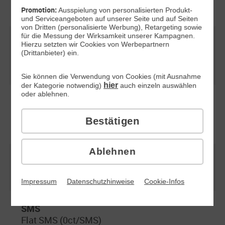
Promotion:
Ausspielung von personalisierten Produkt-
und Serviceangeboten auf unserer Seite und auf Seiten
von Dritten (personalisierte Werbung), Retargeting sowie
für die Messung der Wirksamkeit unserer Kampagnen.
Freimonat auf die Grundgebühr für Tarife mit
Hierzu setzten wir Cookies von Werbepartnern
(Drittanbieter) ein.
Smartphone mit 24 Monaten Laufzeit
−
Sie können die Verwendung von Cookies (mit Ausnahme
hier
der Kategorie notwendig)
auch einzeln auswählen
oder ablehnen.
Freimonat auf die Grundgebühr für Tarife
ohne Smartphone mit 1 Monat Laufzeit
Bestätigen
−
Ablehnen
Max. Surfgeschwindigkeit (bis zu)
50 Mbit/s, 25 Mbit/s Upload
Impressum
Datenschutzhinweise
Cookie-Infos
SMS
Flat SMS (0ct/SMS)