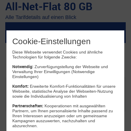
All-Net-Flat 80 GB
Alle Tarifdetails auf einen Blick
Tarifdetails
Cookie-Einstellungen
Telefon-Flat ins deutsche Festnetz & in alle
Diese Webseite verwendet Cookies und ähnliche
Technologien für folgende Zwecke:
deutschen Mobilfunknetze
Flat Telefonie
(0ct/Min.)
Notwendig:
Zurverfügungstellung der Webseite und
Verwaltung Ihrer Einwilligungen (Notwendige
Einstellungen)
Komfort:
Flat Internet
Erweiterte Komfort-Funktionalitäten für unsere
Webseite, statistische Analyse der Webseiten-Nutzung
80 GB, nach Verbrauch des monatlichen
sowie die Individualisierung von Inhalten
Datenvolumens mit max. 64 kBit/s
Partnerschaften:
Kooperationen mit ausgewählten
Partnern, um Ihnen personalisierte Inhalte passend zu
Ihren Interessen anzuzeigen oder um gemeinsame
Freimonat auf die Grundgebühr für Tarife
Kampagnen auszuwerten, nachzuhalten und
abzurechnen.
ohne Smartphone mit 24 Monaten Laufzeit