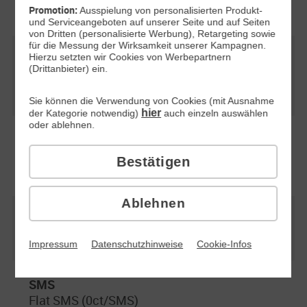
Promotion:
Ausspielung von personalisierten Produkt-
und Serviceangeboten auf unserer Seite und auf Seiten
von Dritten (personalisierte Werbung), Retargeting sowie
für die Messung der Wirksamkeit unserer Kampagnen.
Freimonat auf die Grundgebühr für Tarife mit
Hierzu setzten wir Cookies von Werbepartnern
(Drittanbieter) ein.
Smartphone mit 24 Monaten Laufzeit
−
Sie können die Verwendung von Cookies (mit Ausnahme
hier
der Kategorie notwendig)
auch einzeln auswählen
oder ablehnen.
Freimonat auf die Grundgebühr für Tarife
ohne Smartphone mit 1 Monat Laufzeit
Bestätigen
−
Ablehnen
Max. Surfgeschwindigkeit (bis zu)
50 Mbit/s, 25 Mbit/s Upload
Impressum
Datenschutzhinweise
Cookie-Infos
SMS
Flat SMS (0ct/SMS)