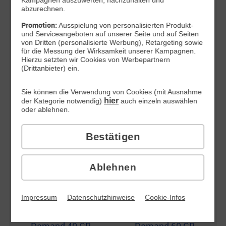
Verbrauch des
Verbrauch des
abzurechnen.
monatlichen
monatlichen
Promotion:
Datenvolumens
Datenvolumens
Ausspielung von personalisierten Produkt-
und Serviceangeboten auf unserer Seite und auf Seiten
mit max.
mit max.
von Dritten (personalisierte Werbung), Retargeting sowie
64 kBit/s
64 kBit/s
für die Messung der Wirksamkeit unserer Kampagnen.
Hierzu setzten wir Cookies von Werbepartnern
(Drittanbieter) ein.
All-Net-Flat 60
All-Net-Flat 80
Sie können die Verwendung von Cookies (mit Ausnahme
hier
der Kategorie notwendig)
auch einzeln auswählen
GB
GB
oder ablehnen.
60 GB, nach
80 GB, nach
Verbrauch des
Verbrauch des
Bestätigen
monatlichen
monatlichen
Datenvolumens
Datenvolumens
mit max.
mit max.
Ablehnen
64 kBit/s
64 kBit/s
Impressum
Datenschutzhinweise
Cookie-Infos
Unlimited on
Unlimited on