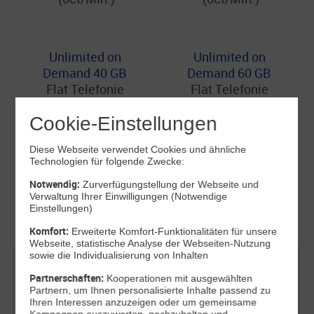
Unlimited on
Unlimited on
Demand 40 GB
Demand 60 GB
Flat Telefonie
Flat Telefonie
(0ct/Min.)
(0ct/Min.)
Cookie-Einstellungen
Diese Webseite verwendet Cookies und ähnliche
Unlimited on
Technologien für folgende Zwecke:
Demand 80 GB
Notwendig:
Zurverfügungstellung der Webseite und
Flat Telefonie
Verwaltung Ihrer Einwilligungen (Notwendige
Einstellungen)
(0ct/Min.)
Komfort:
Erweiterte Komfort-Funktionalitäten für unsere
Webseite, statistische Analyse der Webseiten-Nutzung
sowie die Individualisierung von Inhalten
All-Net-Flat 20
All-Net-Flat 40
Partnerschaften:
Kooperationen mit ausgewählten
GB
GB
Partnern, um Ihnen personalisierte Inhalte passend zu
20 GB, nach
40 GB, nach
Ihren Interessen anzuzeigen oder um gemeinsame
Kampagnen auszuwerten, nachzuhalten und